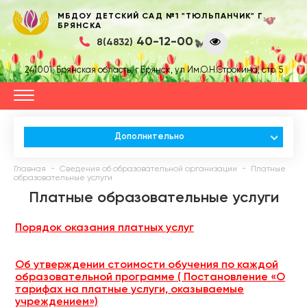
МБДОУ ДЕТСКИЙ САД №1 "ТЮЛЬПАНЧИК" Г.
БРЯНСКА
40-12-00
8(4832)
241001, Брянская область, г Брянск, ул Им.О.Н.Строкина, стр. 5
Дополнительно
-
-
Главная
Сведения об образовательной организации
Платные
образовательные услуги
Платные образовательные услуги
Порядок оказания платных услуг
Об утверждении стоимости обучения по каждой
образовательной программе ( Постановление «О
тарифах на платные услуги, оказываемые
учреждением»)